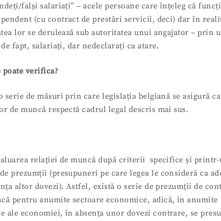
deți/falși salariați” – acele persoane care înțeleg că func
pendent (cu contract de prestări servicii, deci) dar în reali
atea lor se derulează sub autoritatea unui angajator – prin
 de fapt, salariați, dar nedeclarați ca atare.
 poate verifica?
o serie de măsuri prin care legislația belgiană se asigură c
lor de muncă respectă cadrul legal descris mai sus.
aluarea relației de muncă după criterii specifice și printr
 de prezumții (presupuneri pe care legea le consideră ca ad
nța altor dovezi). Astfel, există o serie de prezumții de con
că pentru anumite sectoare economice, adică, în anumite
re ale economiei, în absența unor dovezi contrare, se pres