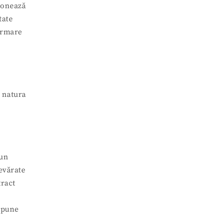
ționează
tate
 urmare
a natura
-un
evărate
tract
upune