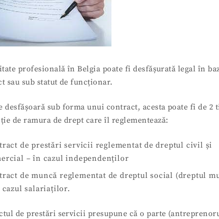
itate profesională în Belgia poate fi desfășurată legal în ba
t sau sub statut de funcționar.
 desfășoară sub forma unui contract, acesta poate fi de 2 t
cție de ramura de drept care îl reglementează:
ract de prestări servicii reglementat de dreptul civil și
ercial – în cazul independenților
tract de muncă reglementat de dreptul social (dreptul m
 cazul salariaților.
tul de prestări servicii presupune că o parte (antreprenoru