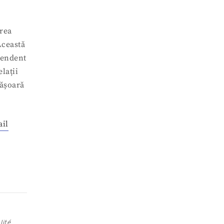
area
Această
pendent
lații
fășoară
ail
lité