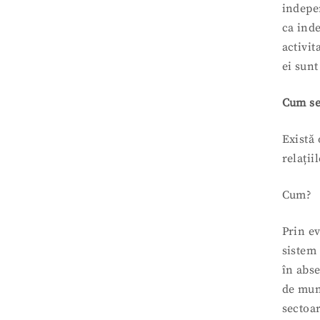
indepen
ca inde
activit
ei sunt
Cum se
Există 
relații
Cum?
Prin ev
sistem
în abse
de mun
sectoa