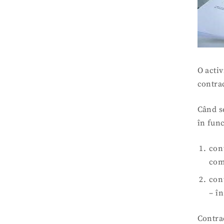
O activ
contrac
Când se
în fun
cont
com
con
– în
Contrac