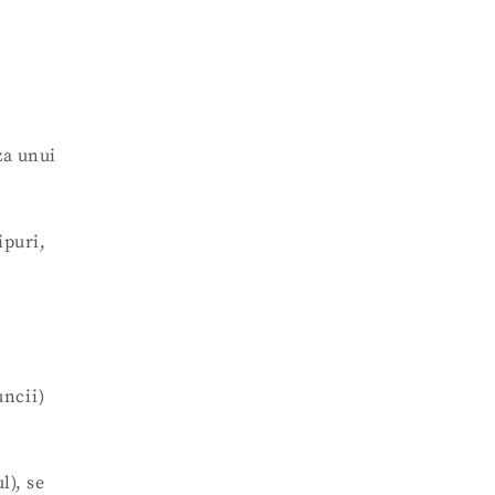
za unui
ipuri,
uncii)
l), se