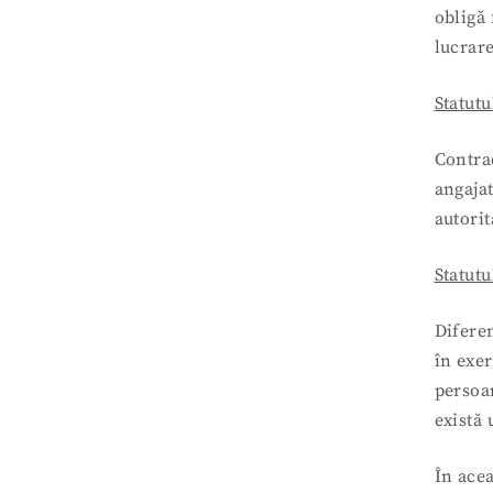
obligă 
lucrare
Statutu
Contrac
angaja
autorit
Statutu
Diferen
în exe
persoan
există 
În acea