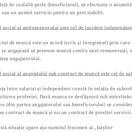
față de cealaltă parte (beneficiarul), să efectueze o anumită
 sau un animit serviciu pentru un preț stabilit.
l social al antreprenorului este cel de lucrător independen
tul de muncă este un acord (scris și înregistrat) prin care
t se angajează să presteze muncă contra unei remunerații, 
atea angajatorului.
l social al angajatului sub contract de muncă este cel de sal
ța între salariat și independent constă în relația de subor
rcitarea profesiei. Dacă munca se desfășoară sub autoritate
e (din partea angajatorului sau beneficiarului) se conside
un contract de muncă și nu un contract de prestări servicii
stă situație apare așa numitul fenomen al „falșilor