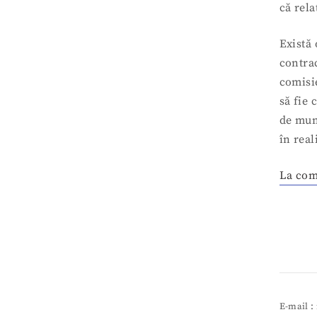
că rela
Există 
contrac
comisi
să fie 
de mun
în real
La com
E-mail 