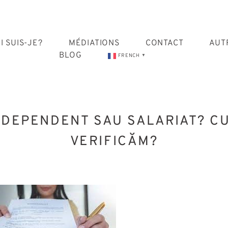
Skip
to
content
I SUIS-JE?
MÉDIATIONS
CONTACT
AUT
BLOG
FRENCH
▼
NDEPENDENT SAU SALARIAT? C
VERIFICĂM?