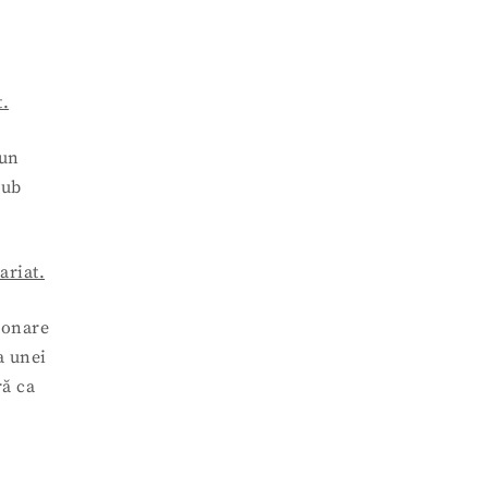
t.
 un
sub
ariat.
donare
a unei
ră ca
.